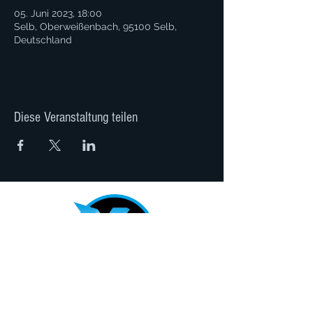
05. Juni 2023, 18:00
Selb, Oberweißenbach, 95100 Selb,
Deutschland
Diese Veranstaltung teilen
XZeit Band der Steinwaldfüchse Gbr
Robert Faltenbacher